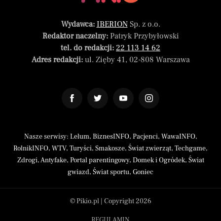
Wydawca:
IBERION
Sp. z o.o.
Redaktor naczelny:
Patryk Przybyłowski
tel. do redakcji:
22 113 14 62
Adres redakcji:
ul. Zięby 41, 02-808 Warszawa
Nasze serwisy:
Lelum
,
BiznesINFO
,
Pacjenci
,
WawaINFO
,
RolnikINFO
,
WTV
,
Turyści
,
Smakosze
,
Świat zwierząt
,
Techgame
,
Zdrogi
,
Antyfake
,
Portal parentingowy
,
Domek i Ogródek
,
Świat
gwiazd
,
Świat sportu
,
Goniec
© Pikio.pl | Copyright 2026
REGULAMIN