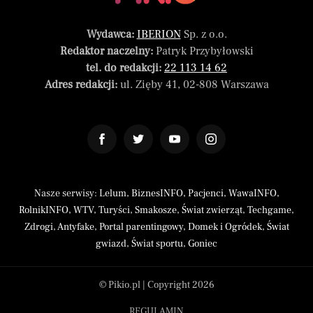
Wydawca:
IBERION
Sp. z o.o.
Redaktor naczelny:
Patryk Przybyłowski
tel. do redakcji:
22 113 14 62
Adres redakcji:
ul. Zięby 41, 02-808 Warszawa
Nasze serwisy:
Lelum
,
BiznesINFO
,
Pacjenci
,
WawaINFO
,
RolnikINFO
,
WTV
,
Turyści
,
Smakosze
,
Świat zwierząt
,
Techgame
,
Zdrogi
,
Antyfake
,
Portal parentingowy
,
Domek i Ogródek
,
Świat
gwiazd
,
Świat sportu
,
Goniec
© Pikio.pl | Copyright 2026
REGULAMIN