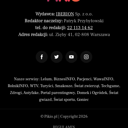
Wydawca:
IBERION
Sp. z o.o.
Redaktor naczelny:
Patryk Przybyłowski
tel. do redakcji:
22 113 14 62
Adres redakcji:
ul. Zięby 41, 02-808 Warszawa
Nasze serwisy:
Lelum
,
BiznesINFO
,
Pacjenci
,
WawaINFO
,
RolnikINFO
,
WTV
,
Turyści
,
Smakosze
,
Świat zwierząt
,
Techgame
,
Zdrogi
,
Antyfake
,
Portal parentingowy
,
Domek i Ogródek
,
Świat
gwiazd
,
Świat sportu
,
Goniec
© Pikio.pl | Copyright 2026
REGULAMIN