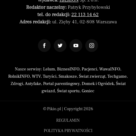
Wydawca:
IBERION
Sp. z o.o.
Redaktor naczelny:
Patryk Przybyłowski
tel. do redakcji:
22 113 14 62
Adres redakcji:
ul. Zięby 41, 02-808 Warszawa
Nasze serwisy:
Lelum
,
BiznesINFO
,
Pacjenci
,
WawaINFO
,
RolnikINFO
,
WTV
,
Turyści
,
Smakosze
,
Świat zwierząt
,
Techgame
,
Zdrogi
,
Antyfake
,
Portal parentingowy
,
Domek i Ogródek
,
Świat
gwiazd
,
Świat sportu
,
Goniec
© Pikio.pl | Copyright 2026
REGULAMIN
POLITYKA PRYWATNOŚCI