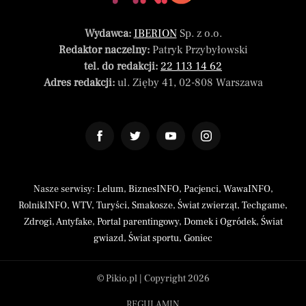
Wydawca:
IBERION
Sp. z o.o.
Redaktor naczelny:
Patryk Przybyłowski
tel. do redakcji:
22 113 14 62
Adres redakcji:
ul. Zięby 41, 02-808 Warszawa
Nasze serwisy:
Lelum
,
BiznesINFO
,
Pacjenci
,
WawaINFO
,
RolnikINFO
,
WTV
,
Turyści
,
Smakosze
,
Świat zwierząt
,
Techgame
,
Zdrogi
,
Antyfake
,
Portal parentingowy
,
Domek i Ogródek
,
Świat
gwiazd
,
Świat sportu
,
Goniec
© Pikio.pl | Copyright 2026
REGULAMIN