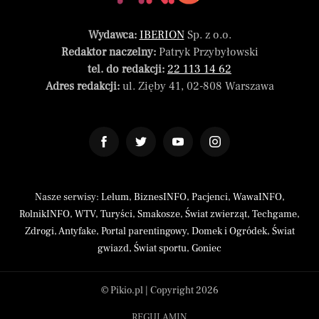
Wydawca:
IBERION
Sp. z o.o.
Redaktor naczelny:
Patryk Przybyłowski
tel. do redakcji:
22 113 14 62
Adres redakcji:
ul. Zięby 41, 02-808 Warszawa
Nasze serwisy:
Lelum
,
BiznesINFO
,
Pacjenci
,
WawaINFO
,
RolnikINFO
,
WTV
,
Turyści
,
Smakosze
,
Świat zwierząt
,
Techgame
,
Zdrogi
,
Antyfake
,
Portal parentingowy
,
Domek i Ogródek
,
Świat
gwiazd
,
Świat sportu
,
Goniec
© Pikio.pl | Copyright 2026
REGULAMIN