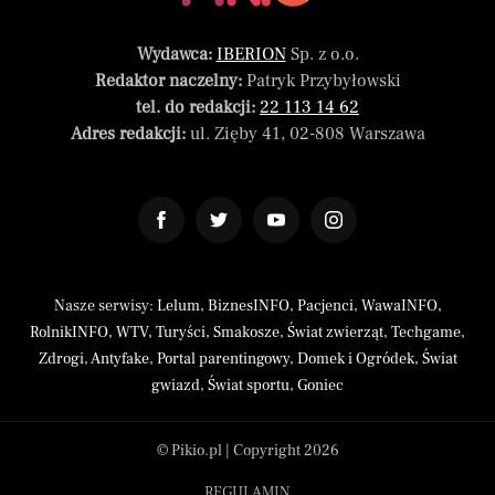
Wydawca:
IBERION
Sp. z o.o.
Redaktor naczelny:
Patryk Przybyłowski
tel. do redakcji:
22 113 14 62
Adres redakcji:
ul. Zięby 41, 02-808 Warszawa
Nasze serwisy:
Lelum
,
BiznesINFO
,
Pacjenci
,
WawaINFO
,
RolnikINFO
,
WTV
,
Turyści
,
Smakosze
,
Świat zwierząt
,
Techgame
,
Zdrogi
,
Antyfake
,
Portal parentingowy
,
Domek i Ogródek
,
Świat
gwiazd
,
Świat sportu
,
Goniec
© Pikio.pl | Copyright 2026
REGULAMIN