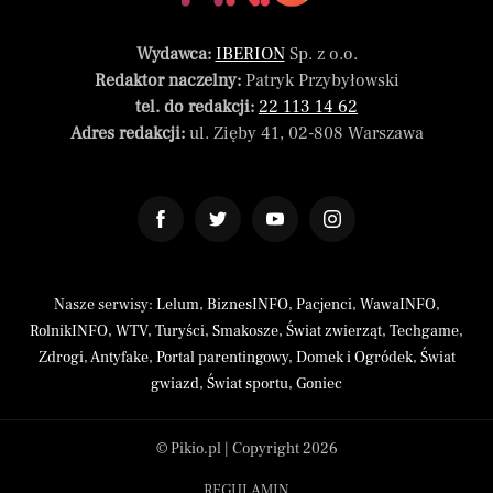
Wydawca:
IBERION
Sp. z o.o.
Redaktor naczelny:
Patryk Przybyłowski
tel. do redakcji:
22 113 14 62
Adres redakcji:
ul. Zięby 41, 02-808 Warszawa
Nasze serwisy:
Lelum
,
BiznesINFO
,
Pacjenci
,
WawaINFO
,
RolnikINFO
,
WTV
,
Turyści
,
Smakosze
,
Świat zwierząt
,
Techgame
,
Zdrogi
,
Antyfake
,
Portal parentingowy
,
Domek i Ogródek
,
Świat
gwiazd
,
Świat sportu
,
Goniec
© Pikio.pl | Copyright 2026
REGULAMIN