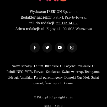
Wydawca:
IBERION
Sp. z o.o.
Redaktor naczelny:
Patryk Przybyłowski
tel. do redakcji:
22 113 14 62
Adres redakcji:
ul. Zięby 41, 02-808 Warszawa
Nasze serwisy:
Lelum
,
BiznesINFO
,
Pacjenci
,
WawaINFO
,
RolnikINFO
,
WTV
,
Turyści
,
Smakosze
,
Świat zwierząt
,
Techgame
,
Zdrogi
,
Antyfake
,
Portal parentingowy
,
Domek i Ogródek
,
Świat
gwiazd
,
Świat sportu
,
Goniec
© Pikio.pl | Copyright 2026
REGULAMIN