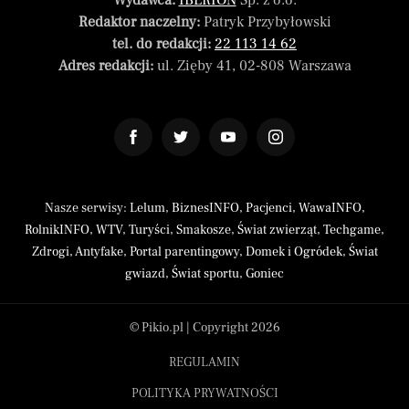
Wydawca:
IBERION
Sp. z o.o.
Redaktor naczelny:
Patryk Przybyłowski
tel. do redakcji:
22 113 14 62
Adres redakcji:
ul. Zięby 41, 02-808 Warszawa
Nasze serwisy:
Lelum
,
BiznesINFO
,
Pacjenci
,
WawaINFO
,
RolnikINFO
,
WTV
,
Turyści
,
Smakosze
,
Świat zwierząt
,
Techgame
,
Zdrogi
,
Antyfake
,
Portal parentingowy
,
Domek i Ogródek
,
Świat
gwiazd
,
Świat sportu
,
Goniec
© Pikio.pl | Copyright 2026
REGULAMIN
POLITYKA PRYWATNOŚCI