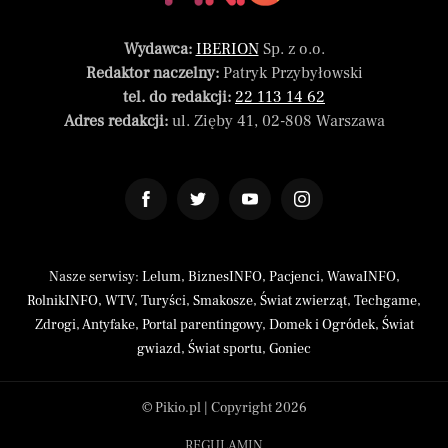
Wydawca:
IBERION
Sp. z o.o.
Redaktor naczelny:
Patryk Przybyłowski
tel. do redakcji:
22 113 14 62
Adres redakcji:
ul. Zięby 41, 02-808 Warszawa
Nasze serwisy:
Lelum
,
BiznesINFO
,
Pacjenci
,
WawaINFO
,
RolnikINFO
,
WTV
,
Turyści
,
Smakosze
,
Świat zwierząt
,
Techgame
,
Zdrogi
,
Antyfake
,
Portal parentingowy
,
Domek i Ogródek
,
Świat
gwiazd
,
Świat sportu
,
Goniec
© Pikio.pl | Copyright 2026
REGULAMIN