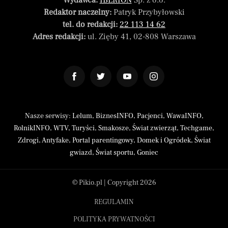
Wydawca:
IBERION
Sp. z o.o.
Redaktor naczelny:
Patryk Przybyłowski
tel. do redakcji:
22 113 14 62
Adres redakcji:
ul. Zięby 41, 02-808 Warszawa
Nasze serwisy:
Lelum
,
BiznesINFO
,
Pacjenci
,
WawaINFO
,
RolnikINFO
,
WTV
,
Turyści
,
Smakosze
,
Świat zwierząt
,
Techgame
,
Zdrogi
,
Antyfake
,
Portal parentingowy
,
Domek i Ogródek
,
Świat
gwiazd
,
Świat sportu
,
Goniec
© Pikio.pl | Copyright 2026
REGULAMIN
POLITYKA PRYWATNOŚCI