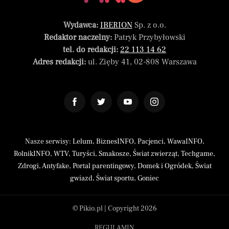
Wydawca:
IBERION
Sp. z o.o.
Redaktor naczelny:
Patryk Przybyłowski
tel. do redakcji:
22 113 14 62
Adres redakcji:
ul. Zięby 41, 02-808 Warszawa
Nasze serwisy:
Lelum
,
BiznesINFO
,
Pacjenci
,
WawaINFO
,
RolnikINFO
,
WTV
,
Turyści
,
Smakosze
,
Świat zwierząt
,
Techgame
,
Zdrogi
,
Antyfake
,
Portal parentingowy
,
Domek i Ogródek
,
Świat
gwiazd
,
Świat sportu
,
Goniec
© Pikio.pl | Copyright 2026
REGULAMIN