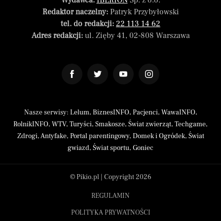
Wydawca:
IBERION
Sp. z o.o.
Redaktor naczelny:
Patryk Przybyłowski
tel. do redakcji:
22 113 14 62
Adres redakcji:
ul. Zięby 41, 02-808 Warszawa
Nasze serwisy:
Lelum
,
BiznesINFO
,
Pacjenci
,
WawaINFO
,
RolnikINFO
,
WTV
,
Turyści
,
Smakosze
,
Świat zwierząt
,
Techgame
,
Zdrogi
,
Antyfake
,
Portal parentingowy
,
Domek i Ogródek
,
Świat
gwiazd
,
Świat sportu
,
Goniec
© Pikio.pl | Copyright 2026
REGULAMIN
POLITYKA PRYWATNOŚCI