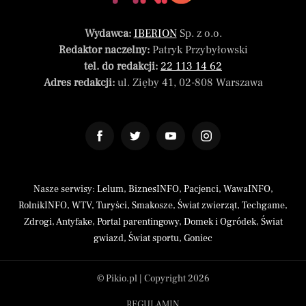
Wydawca:
IBERION
Sp. z o.o.
Redaktor naczelny:
Patryk Przybyłowski
tel. do redakcji:
22 113 14 62
Adres redakcji:
ul. Zięby 41, 02-808 Warszawa
Nasze serwisy:
Lelum
,
BiznesINFO
,
Pacjenci
,
WawaINFO
,
RolnikINFO
,
WTV
,
Turyści
,
Smakosze
,
Świat zwierząt
,
Techgame
,
Zdrogi
,
Antyfake
,
Portal parentingowy
,
Domek i Ogródek
,
Świat
gwiazd
,
Świat sportu
,
Goniec
© Pikio.pl | Copyright 2026
REGULAMIN