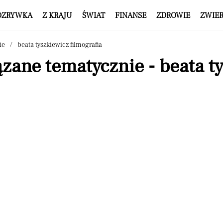
OZRYWKA
Z KRAJU
ŚWIAT
FINANSE
ZDROWIE
ZWIE
ie
beata tyszkiewicz filmografia
zane tematycznie - beata t