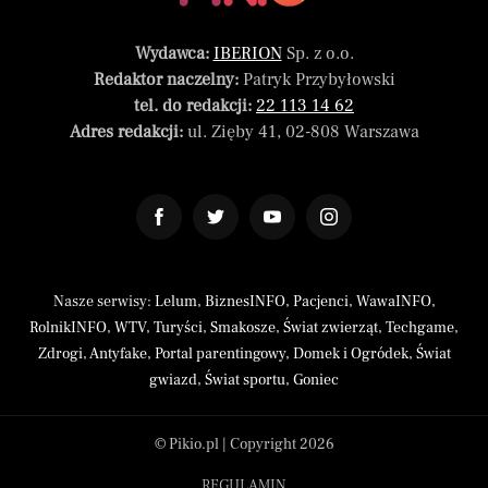
Wydawca:
IBERION
Sp. z o.o.
Redaktor naczelny:
Patryk Przybyłowski
tel. do redakcji:
22 113 14 62
Adres redakcji:
ul. Zięby 41, 02-808 Warszawa
Nasze serwisy:
Lelum
,
BiznesINFO
,
Pacjenci
,
WawaINFO
,
RolnikINFO
,
WTV
,
Turyści
,
Smakosze
,
Świat zwierząt
,
Techgame
,
Zdrogi
,
Antyfake
,
Portal parentingowy
,
Domek i Ogródek
,
Świat
gwiazd
,
Świat sportu
,
Goniec
© Pikio.pl | Copyright 2026
REGULAMIN