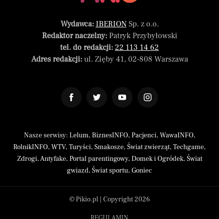
Wydawca:
IBERION
Sp. z o.o.
Redaktor naczelny:
Patryk Przybyłowski
tel. do redakcji:
22 113 14 62
Adres redakcji:
ul. Zięby 41, 02-808 Warszawa
Nasze serwisy:
Lelum
,
BiznesINFO
,
Pacjenci
,
WawaINFO
,
RolnikINFO
,
WTV
,
Turyści
,
Smakosze
,
Świat zwierząt
,
Techgame
,
Zdrogi
,
Antyfake
,
Portal parentingowy
,
Domek i Ogródek
,
Świat
gwiazd
,
Świat sportu
,
Goniec
© Pikio.pl | Copyright 2026
REGULAMIN