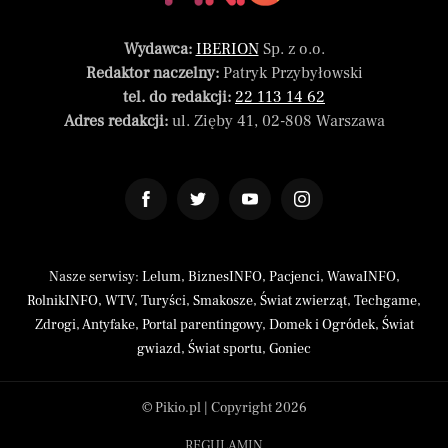
Wydawca:
IBERION
Sp. z o.o.
Redaktor naczelny:
Patryk Przybyłowski
tel. do redakcji:
22 113 14 62
Adres redakcji:
ul. Zięby 41, 02-808 Warszawa
Nasze serwisy:
Lelum
,
BiznesINFO
,
Pacjenci
,
WawaINFO
,
RolnikINFO
,
WTV
,
Turyści
,
Smakosze
,
Świat zwierząt
,
Techgame
,
Zdrogi
,
Antyfake
,
Portal parentingowy
,
Domek i Ogródek
,
Świat
gwiazd
,
Świat sportu
,
Goniec
© Pikio.pl | Copyright 2026
REGULAMIN