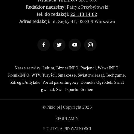
Wydawca:
IBERION
Sp. z o.o.
Redaktor naczelny:
Patryk Przybyłowski
tel. do redakcji:
22 113 14 62
Adres redakcji:
ul. Zięby 41, 02-808 Warszawa
Nasze serwisy:
Lelum
,
BiznesINFO
,
Pacjenci
,
WawaINFO
,
RolnikINFO
,
WTV
,
Turyści
,
Smakosze
,
Świat zwierząt
,
Techgame
,
Zdrogi
,
Antyfake
,
Portal parentingowy
,
Domek i Ogródek
,
Świat
gwiazd
,
Świat sportu
,
Goniec
© Pikio.pl | Copyright 2026
REGULAMIN
POLITYKA PRYWATNOŚCI