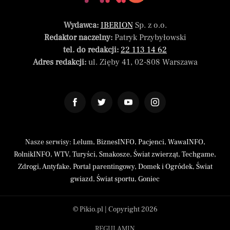
Wydawca:
IBERION
Sp. z o.o.
Redaktor naczelny:
Patryk Przybyłowski
tel. do redakcji:
22 113 14 62
Adres redakcji:
ul. Zięby 41, 02-808 Warszawa
Nasze serwisy:
Lelum
,
BiznesINFO
,
Pacjenci
,
WawaINFO
,
RolnikINFO
,
WTV
,
Turyści
,
Smakosze
,
Świat zwierząt
,
Techgame
,
Zdrogi
,
Antyfake
,
Portal parentingowy
,
Domek i Ogródek
,
Świat
gwiazd
,
Świat sportu
,
Goniec
© Pikio.pl | Copyright 2026
REGULAMIN