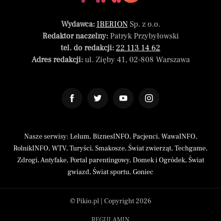
Wydawca:
IBERION
Sp. z o.o.
Redaktor naczelny:
Patryk Przybyłowski
tel. do redakcji:
22 113 14 62
Adres redakcji:
ul. Zięby 41, 02-808 Warszawa
Nasze serwisy:
Lelum
,
BiznesINFO
,
Pacjenci
,
WawaINFO
,
RolnikINFO
,
WTV
,
Turyści
,
Smakosze
,
Świat zwierząt
,
Techgame
,
Zdrogi
,
Antyfake
,
Portal parentingowy
,
Domek i Ogródek
,
Świat
gwiazd
,
Świat sportu
,
Goniec
© Pikio.pl | Copyright 2026
REGULAMIN