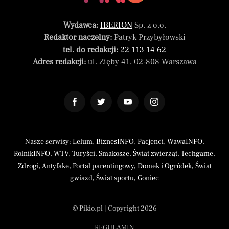
Wydawca:
IBERION
Sp. z o.o.
Redaktor naczelny:
Patryk Przybyłowski
tel. do redakcji:
22 113 14 62
Adres redakcji:
ul. Zięby 41, 02-808 Warszawa
Nasze serwisy:
Lelum
,
BiznesINFO
,
Pacjenci
,
WawaINFO
,
RolnikINFO
,
WTV
,
Turyści
,
Smakosze
,
Świat zwierząt
,
Techgame
,
Zdrogi
,
Antyfake
,
Portal parentingowy
,
Domek i Ogródek
,
Świat
gwiazd
,
Świat sportu
,
Goniec
© Pikio.pl | Copyright 2026
REGULAMIN