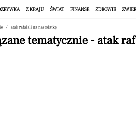
OZRYWKA
Z KRAJU
ŚWIAT
FINANSE
ZDROWIE
ZWIE
ie
atak rafalali na nastolatkę
zane tematycznie - atak raf