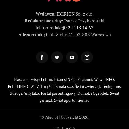
Wydawca:
IBERION
Sp. z o.o.
Redaktor naczelny:
Patryk Przybyłowski
tel. do redakcji:
22 113 14 62
Adres redakcji:
ul. Zięby 41, 02-808 Warszawa
Nasze serwisy:
Lelum
,
BiznesINFO
,
Pacjenci
,
WawaINFO
,
RolnikINFO
,
WTV
,
Turyści
,
Smakosze
,
Świat zwierząt
,
Techgame
,
Zdrogi
,
Antyfake
,
Portal parentingowy
,
Domek i Ogródek
,
Świat
gwiazd
,
Świat sportu
,
Goniec
© Pikio.pl | Copyright 2026
REGULAMIN