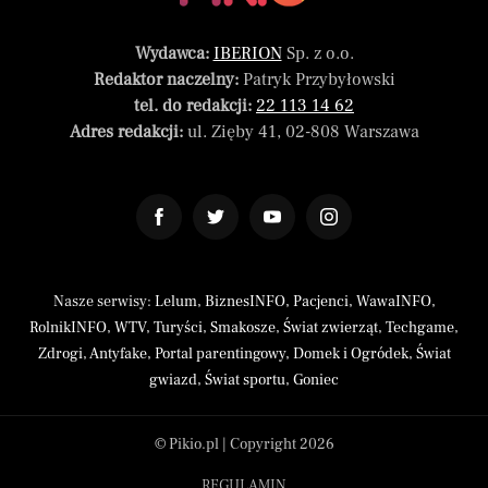
Wydawca:
IBERION
Sp. z o.o.
Redaktor naczelny:
Patryk Przybyłowski
tel. do redakcji:
22 113 14 62
Adres redakcji:
ul. Zięby 41, 02-808 Warszawa
Nasze serwisy:
Lelum
,
BiznesINFO
,
Pacjenci
,
WawaINFO
,
RolnikINFO
,
WTV
,
Turyści
,
Smakosze
,
Świat zwierząt
,
Techgame
,
Zdrogi
,
Antyfake
,
Portal parentingowy
,
Domek i Ogródek
,
Świat
gwiazd
,
Świat sportu
,
Goniec
© Pikio.pl | Copyright 2026
REGULAMIN