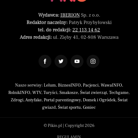
Wydawca:
IBERION
Sp. z o.o.
Redaktor naczelny:
Patryk Przybyłowski
tel. do redakcji:
22 113 14 62
Adres redakcji:
ul. Zięby 41, 02-808 Warszawa
Nasze serwisy:
Lelum
,
BiznesINFO
,
Pacjenci
,
WawaINFO
,
RolnikINFO
,
WTV
,
Turyści
,
Smakosze
,
Świat zwierząt
,
Techgame
,
Zdrogi
,
Antyfake
,
Portal parentingowy
,
Domek i Ogródek
,
Świat
gwiazd
,
Świat sportu
,
Goniec
© Pikio.pl | Copyright 2026
REGULAMIN