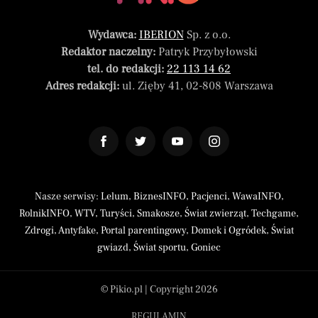
Wydawca:
IBERION
Sp. z o.o.
Redaktor naczelny:
Patryk Przybyłowski
tel. do redakcji:
22 113 14 62
Adres redakcji:
ul. Zięby 41, 02-808 Warszawa
Nasze serwisy:
Lelum
,
BiznesINFO
,
Pacjenci
,
WawaINFO
,
RolnikINFO
,
WTV
,
Turyści
,
Smakosze
,
Świat zwierząt
,
Techgame
,
Zdrogi
,
Antyfake
,
Portal parentingowy
,
Domek i Ogródek
,
Świat
gwiazd
,
Świat sportu
,
Goniec
© Pikio.pl | Copyright 2026
REGULAMIN