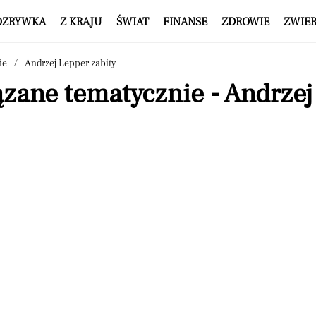
OZRYWKA
Z KRAJU
ŚWIAT
FINANSE
ZDROWIE
ZWIE
ie
Andrzej Lepper zabity
zane tematycznie - Andrzej