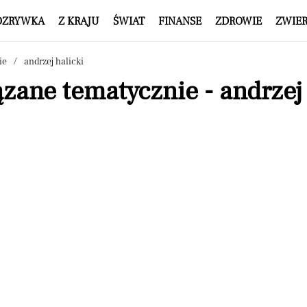
OZRYWKA
Z KRAJU
ŚWIAT
FINANSE
ZDROWIE
ZWIE
ie
andrzej halicki
zane tematycznie - andrzej 