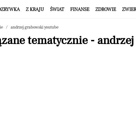
OZRYWKA
Z KRAJU
ŚWIAT
FINANSE
ZDROWIE
ZWIE
ie
andrzej grabowski youtube
zane tematycznie - andrze