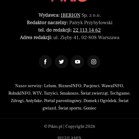
Wydawca:
IBERION
Sp. z o.o.
Redaktor naczelny:
Patryk Przybyłowski
tel. do redakcji:
22 113 14 62
Adres redakcji:
ul. Zięby 41, 02-808 Warszawa
Nasze serwisy:
Lelum
,
BiznesINFO
,
Pacjenci
,
WawaINFO
,
RolnikINFO
,
WTV
,
Turyści
,
Smakosze
,
Świat zwierząt
,
Techgame
,
Zdrogi
,
Antyfake
,
Portal parentingowy
,
Domek i Ogródek
,
Świat
gwiazd
,
Świat sportu
,
Goniec
© Pikio.pl | Copyright 2026
REGULAMIN