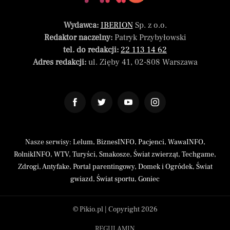
Wydawca:
IBERION
Sp. z o.o.
Redaktor naczelny:
Patryk Przybyłowski
tel. do redakcji:
22 113 14 62
Adres redakcji:
ul. Zięby 41, 02-808 Warszawa
Nasze serwisy:
Lelum
,
BiznesINFO
,
Pacjenci
,
WawaINFO
,
RolnikINFO
,
WTV
,
Turyści
,
Smakosze
,
Świat zwierząt
,
Techgame
,
Zdrogi
,
Antyfake
,
Portal parentingowy
,
Domek i Ogródek
,
Świat
gwiazd
,
Świat sportu
,
Goniec
© Pikio.pl | Copyright 2026
REGULAMIN