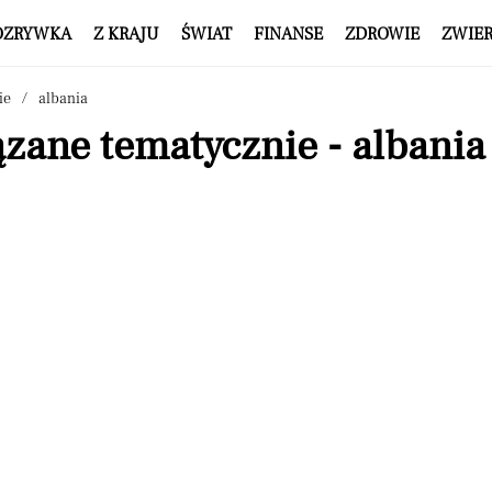
OZRYWKA
Z KRAJU
ŚWIAT
FINANSE
ZDROWIE
ZWIE
ie
albania
zane tematycznie - albania