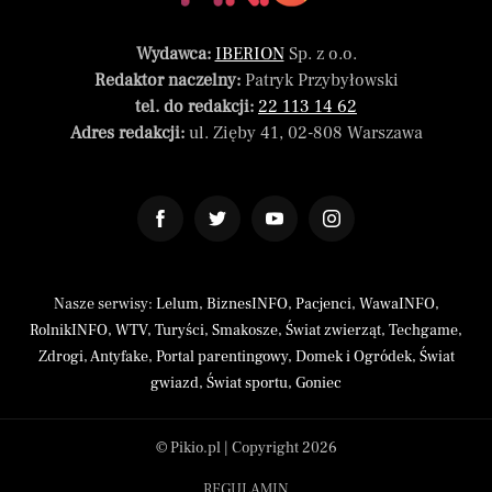
Wydawca:
IBERION
Sp. z o.o.
Redaktor naczelny:
Patryk Przybyłowski
tel. do redakcji:
22 113 14 62
Adres redakcji:
ul. Zięby 41, 02-808 Warszawa
Nasze serwisy:
Lelum
,
BiznesINFO
,
Pacjenci
,
WawaINFO
,
RolnikINFO
,
WTV
,
Turyści
,
Smakosze
,
Świat zwierząt
,
Techgame
,
Zdrogi
,
Antyfake
,
Portal parentingowy
,
Domek i Ogródek
,
Świat
gwiazd
,
Świat sportu
,
Goniec
© Pikio.pl | Copyright 2026
REGULAMIN