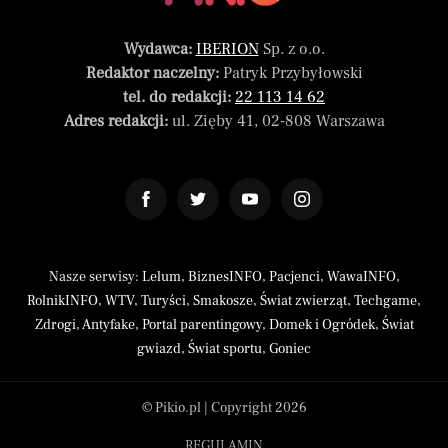
Wydawca:
IBERION
Sp. z o.o.
Redaktor naczelny:
Patryk Przybyłowski
tel. do redakcji:
22 113 14 62
Adres redakcji:
ul. Zięby 41, 02-808 Warszawa
Nasze serwisy:
Lelum
,
BiznesINFO
,
Pacjenci
,
WawaINFO
,
RolnikINFO
,
WTV
,
Turyści
,
Smakosze
,
Świat zwierząt
,
Techgame
,
Zdrogi
,
Antyfake
,
Portal parentingowy
,
Domek i Ogródek
,
Świat
gwiazd
,
Świat sportu
,
Goniec
© Pikio.pl | Copyright 2026
REGULAMIN