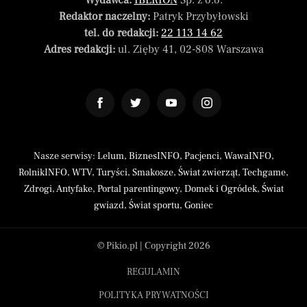
Wydawca:
IBERION
Sp. z o.o.
Redaktor naczelny:
Patryk Przybyłowski
tel. do redakcji:
22 113 14 62
Adres redakcji:
ul. Zięby 41, 02-808 Warszawa
Nasze serwisy:
Lelum
,
BiznesINFO
,
Pacjenci
,
WawaINFO
,
RolnikINFO
,
WTV
,
Turyści
,
Smakosze
,
Świat zwierząt
,
Techgame
,
Zdrogi
,
Antyfake
,
Portal parentingowy
,
Domek i Ogródek
,
Świat
gwiazd
,
Świat sportu
,
Goniec
© Pikio.pl | Copyright 2026
REGULAMIN
POLITYKA PRYWATNOŚCI