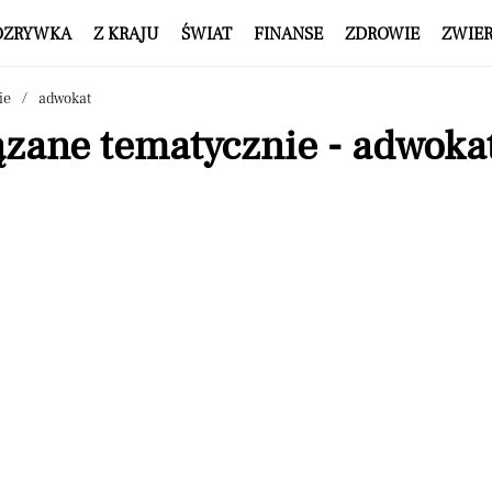
OZRYWKA
Z KRAJU
ŚWIAT
FINANSE
ZDROWIE
ZWIE
ie
adwokat
ązane tematycznie - adwoka