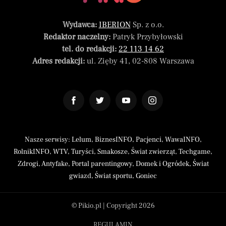
Wydawca:
IBERION
Sp. z o.o.
Redaktor naczelny:
Patryk Przybyłowski
tel. do redakcji:
22 113 14 62
Adres redakcji:
ul. Zięby 41, 02-808 Warszawa
Nasze serwisy:
Lelum
,
BiznesINFO
,
Pacjenci
,
WawaINFO
,
RolnikINFO
,
WTV
,
Turyści
,
Smakosze
,
Świat zwierząt
,
Techgame
,
Zdrogi
,
Antyfake
,
Portal parentingowy
,
Domek i Ogródek
,
Świat
gwiazd
,
Świat sportu
,
Goniec
© Pikio.pl | Copyright 2026
REGULAMIN