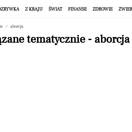
OZRYWKA
Z KRAJU
ŚWIAT
FINANSE
ZDROWIE
ZWIE
ie
aborcja
zane tematycznie - aborcja