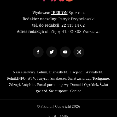
Wydawca:
IBERION
Sp. z o.o.
Redaktor naczelny:
Patryk Przybyłowski
tel. do redakcji:
22 113 14 62
Adres redakcji:
ul. Zięby 41, 02-808 Warszawa
Nasze serwisy:
Lelum
,
BiznesINFO
,
Pacjenci
,
WawaINFO
,
RolnikINFO
,
WTV
,
Turyści
,
Smakosze
,
Świat zwierząt
,
Techgame
,
Zdrogi
,
Antyfake
,
Portal parentingowy
,
Domek i Ogródek
,
Świat
gwiazd
,
Świat sportu
,
Goniec
© Pikio.pl | Copyright 2026
REGULAMIN