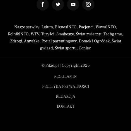
Nasze serwisy:
Lelum
,
BiznesINFO
,
Pacjenci
,
WawaINFO
,
RolnikINFO
,
WTV
,
Turyści
,
Smakosze
,
Świat zwierząt
,
Techgame
,
Zdrogi
,
Antyfake
,
Portal parentingowy
,
Domek i Ogródek
,
Świat
gwiazd
,
Świat sportu
,
Goniec
© Pikio.pl | Copyright 2026
REGULAMIN
POLITYKA PRYWATNOŚCI
REDAKCJA
KONTAKT