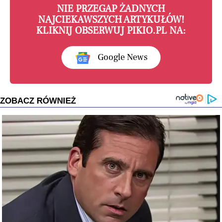
NIE PRZEGAP ŻADNYCH
NAJCIEKAWSZYCH ARTYKUŁÓW!
KLIKNIJ OBSERWUJ PIKIO.PL NA:
Google News
ZOBACZ RÓWNIEŻ