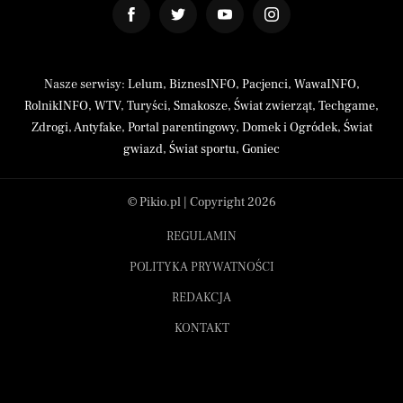
Nasze serwisy:
Lelum
,
BiznesINFO
,
Pacjenci
,
WawaINFO
,
RolnikINFO
,
WTV
,
Turyści
,
Smakosze
,
Świat zwierząt
,
Techgame
,
Zdrogi
,
Antyfake
,
Portal parentingowy
,
Domek i Ogródek
,
Świat
gwiazd
,
Świat sportu
,
Goniec
© Pikio.pl | Copyright 2026
REGULAMIN
POLITYKA PRYWATNOŚCI
REDAKCJA
KONTAKT