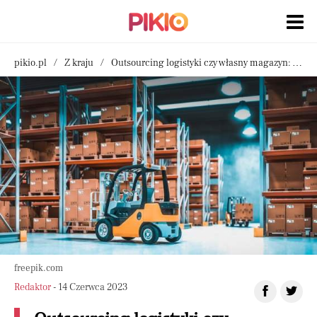
pikio.pl
Z kraju
Outsourcing logistyki czy własny magazyn: wybór odpowiedniego rozwiązania dla sprzedaży online
freepik.com
Redaktor
- 14 Czerwca 2023