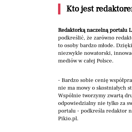
Kto jest redakto
Redaktorką naczelną portalu Le
podkreślić, że zarówno redakto
to osoby bardzo młode. Dzięki
niezwykle nowatorski, innowac
mediów w całej Polsce.
- Bardzo sobie cenię współpr
nie ma mowy o skostniałych st
Wspólnie tworzymy zwartą druż
odpowiedzialny nie tylko za sw
portalu - podkreśla redaktor 
Pikio.pl.