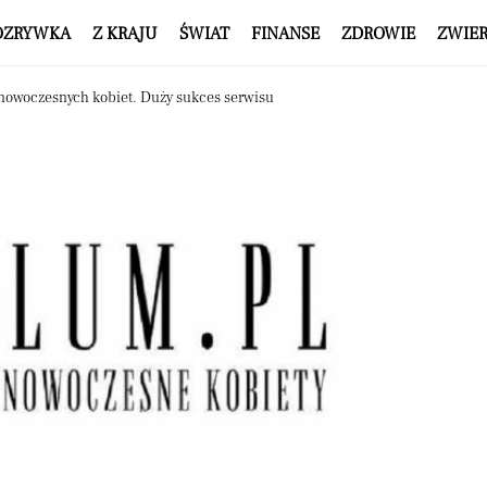
OZRYWKA
Z KRAJU
ŚWIAT
FINANSE
ZDROWIE
ZWIE
 nowoczesnych kobiet. Duży sukces serwisu