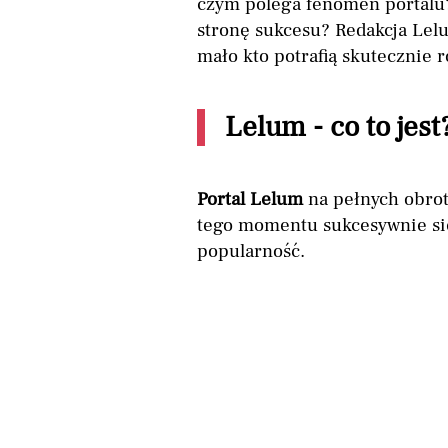
czym polega fenomen portalu? 
stronę sukcesu? Redakcja Lel
mało kto potrafią skutecznie r
Lelum - co to jest
Portal Lelum
na pełnych obrot
tego momentu sukcesywnie się
popularność.