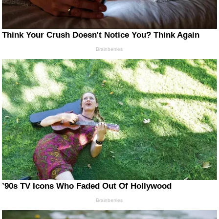
Think Your Crush Doesn't Notice You? Think Again
Brainberries
’90s TV Icons Who Faded Out Of Hollywood
Brainberries