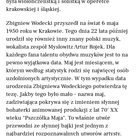
była wiolonczelistką i solistką w operetce
krakowskiej i śląskiej.
Zbigniew Wodecki przyszedł na świat 6 maja
1950 roku w Krakowie. Tego dnia 22 lata później
urodził się również inny znany polski muzyk,
wokalista zespół Myslowitz Artur Rojek. Dla
każdego fana talentu obydwu muzyków jest to na
pewno wyjątkowa data. Maj jest miesiącem, w
którym według statystyk rodzi się najwięcej osób
uzdolnionych artystycznie. W tym wypadku data
urodzenia Zbigniewa Wodeckiego potwierdza tę
tezę. Jakby tego było mało - nazwa maj,
zadziwiająca pokrywa się z imieniem słynnej
bohaterki animowanej produkcji z lat 70' XX
wieku "Pszczółka Maja". To właśnie utwór
przewodni ze słynnej bajki jest jednym z
najbardziej rozpoznawalnych utworów artysty.