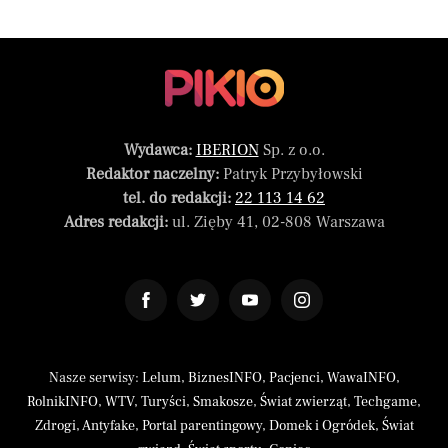
Wydawca:
IBERION
Sp. z o.o.
Redaktor naczelny:
Patryk Przybyłowski
tel. do redakcji:
22 113 14 62
Adres redakcji:
ul. Zięby 41, 02-808 Warszawa
Nasze serwisy:
Lelum
,
BiznesINFO
,
Pacjenci
,
WawaINFO
,
RolnikINFO
,
WTV
,
Turyści
,
Smakosze
,
Świat zwierząt
,
Techgame
,
Zdrogi
,
Antyfake
,
Portal parentingowy
,
Domek i Ogródek
,
Świat