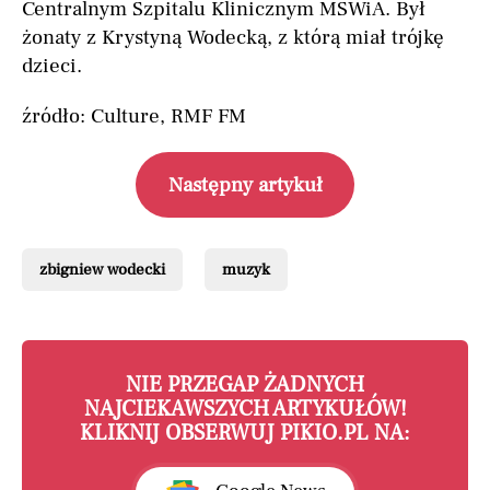
Centralnym Szpitalu Klinicznym MSWiA. Był
żonaty z Krystyną Wodecką, z którą miał trójkę
dzieci.
źródło: Culture, RMF FM
Następny artykuł
zbigniew wodecki
muzyk
NIE PRZEGAP ŻADNYCH
NAJCIEKAWSZYCH ARTYKUŁÓW!
KLIKNIJ OBSERWUJ PIKIO.PL NA: