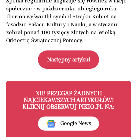
Spółka regularnie angażuje się również w akcje
społeczne - w październiku ubiegłego roku
Iberion wyświetlił symbol Strajku Kobiet na
fasadzie Pałacu Kultury i Nauki, a w styczniu
zebrał ponad 100 tysięcy złotych na Wielką
Orkiestrę Świątecznej Pomocy.
Następny artykuł
NIE PRZEGAP ŻADNYCH
NAJCIEKAWSZYCH ARTYKUŁÓW!
KLIKNIJ OBSERWUJ PIKIO.PL NA:
Google News