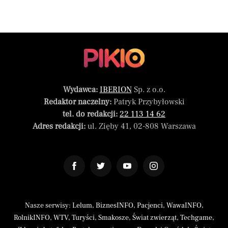
Wydawca:
IBERION
Sp. z o.o.
Redaktor naczelny:
Patryk Przybyłowski
tel. do redakcji:
22 113 14 62
Adres redakcji:
ul. Zięby 41, 02-808 Warszawa
Nasze serwisy:
Lelum
,
BiznesINFO
,
Pacjenci
,
WawaINFO
,
RolnikINFO
,
WTV
,
Turyści
,
Smakosze
,
Świat zwierząt
,
Techgame
,