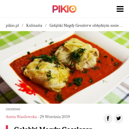
pikio.pl
Kulinaria
Gołąbki Magdy Gessler w obłędnym sosie. Oto prosty przepis na spektakularny obiad, niebo w gębie
cocorose
Aneta Wasilewska
- 29 Września 2019