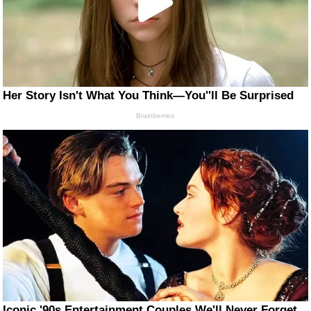
Her Story Isn't What You Think—You''ll Be Surprised
Brainberries
Iconic '90s Entertainment Couples We'll Never Forget