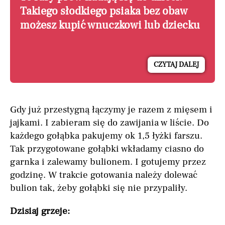
Takiego słodkiego psiaka bez obaw
możesz kupić wnuczkowi lub dziecku
CZYTAJ DALEJ
Gdy już przestygną łączymy je razem z mięsem i
jajkami. I zabieram się do zawijania w liście. Do
każdego gołąbka pakujemy ok 1,5 łyżki farszu.
Tak przygotowane gołąbki wkładamy ciasno do
garnka i zalewamy bulionem. I gotujemy przez
godzinę. W trakcie gotowania należy dolewać
bulion tak, żeby gołąbki się nie przypaliły.
Dzisiaj grzeje: