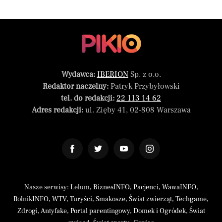
Wydawca:
IBERION
Sp. z o.o.
Redaktor naczelny:
Patryk Przybyłowski
tel. do redakcji:
22 113 14 62
Adres redakcji:
ul. Zięby 41, 02-808 Warszawa
Nasze serwisy:
Lelum
,
BiznesINFO
,
Pacjenci
,
WawaINFO
,
RolnikINFO
,
WTV
,
Turyści
,
Smakosze
,
Świat zwierząt
,
Techgame
,
Zdrogi
,
Antyfake
,
Portal parentingowy
,
Domek i Ogródek
,
Świat