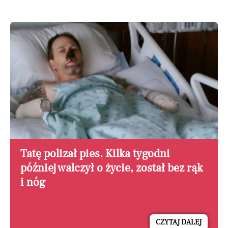
Tatę polizał pies. Kilka tygodni
później walczył o życie, został bez rąk
i nóg
CZYTAJ DALEJ